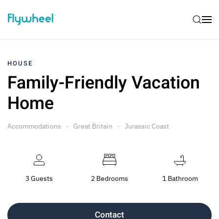
HOUSE
Family-Friendly Vacation
Home
Accommodations
Great Britain
Jurassic Coast
3 Guests
2 Bedrooms
1 Bathroom
Contact