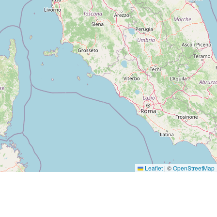
Leaflet
|
©
OpenStreetMap