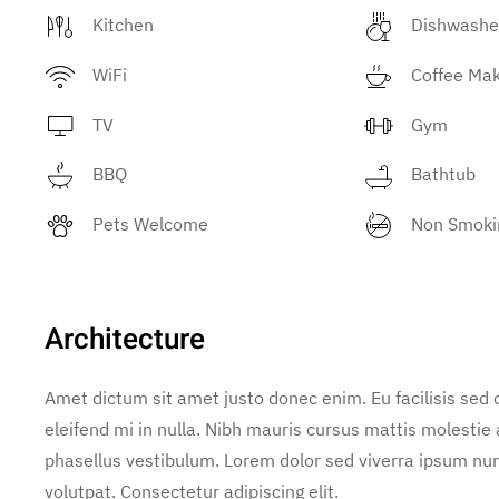
Kitchen
Dishwashe
WiFi
Coffee Ma
TV
Gym
BBQ
Bathtub
Pets Welcome
Non Smoki
Architecture
Amet dictum sit amet justo donec enim. Eu facilisis se
eleifend mi in nulla. Nibh mauris cursus mattis molestie
phasellus vestibulum. Lorem dolor sed viverra ipsum nun
volutpat. Consectetur adipiscing elit.