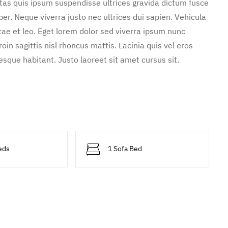
stas quis ipsum suspendisse ultrices gravida dictum fusce
. Neque viverra justo nec ultrices dui sapien. Vehicula
ae et leo. Eget lorem dolor sed viverra ipsum nunc
in sagittis nisl rhoncus mattis. Lacinia quis vel eros
sque habitant. Justo laoreet sit amet cursus sit.
eds
1 Sofa Bed