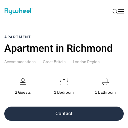
APARTMENT
Apartment in Richmond
Accommodations
Great Britain
London Region
2 Guests
1 Bedroom
1 Bathroom
Contact