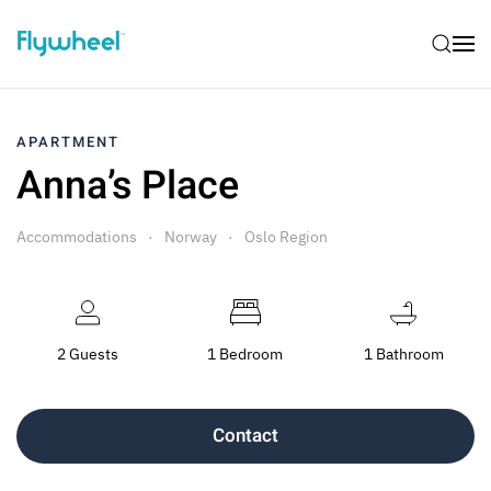
APARTMENT
Anna’s Place
Accommodations
Norway
Oslo Region
2 Guests
1 Bedroom
1 Bathroom
Contact